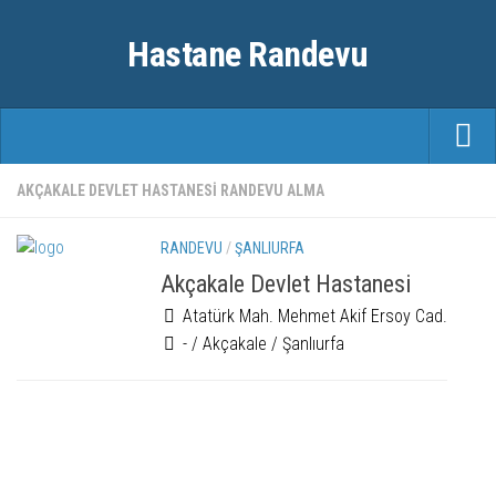
Hastane Randevu
ANASAYFA
AKÇAKALE DEVLET HASTANESI RANDEVU ALMA
RANDEVU
RANDEVU
/
ŞANLIURFA
ÖZEL HASTANELER
Akçakale Devlet Hastanesi
Atatürk Mah. Mehmet Akif Ersoy Cad.
ŞEHIRLER
- / Akçakale / Şanlıurfa
FAYDALI BILGILER