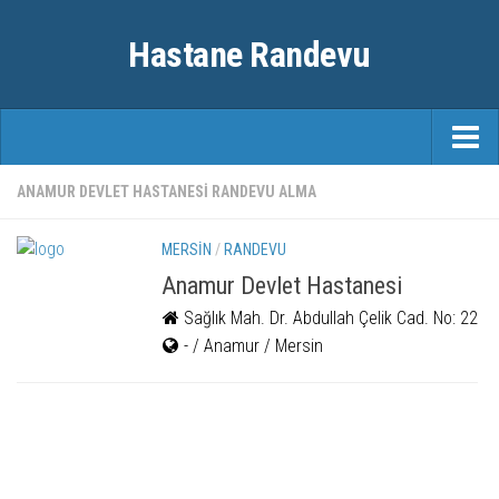
Hastane Randevu
ANASAYFA
ANAMUR DEVLET HASTANESI RANDEVU ALMA
RANDEVU
MERSIN
/
RANDEVU
ÖZEL HASTANELER
Anamur Devlet Hastanesi
Sağlık Mah. Dr. Abdullah Çelik Cad. No: 22
ŞEHIRLER
- / Anamur / Mersin
FAYDALI BILGILER