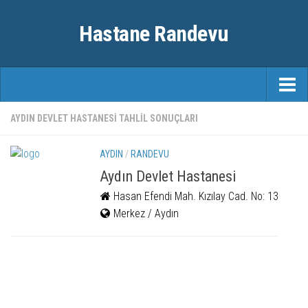
Hastane Randevu
ANASAYFA
AYDIN DEVLET HASTANESI TAHLIL SONUÇLARI
RANDEVU
AYDIN
/
RANDEVU
ÖZEL HASTANELER
Aydın Devlet Hastanesi
Hasan Efendi Mah. Kızılay Cad. No: 13
ŞEHIRLER
Merkez / Aydın
FAYDALI BILGILER