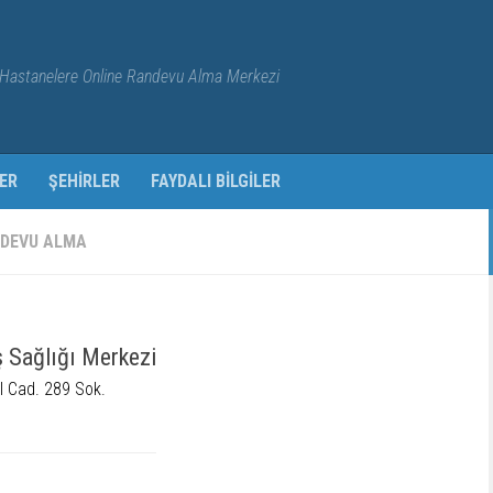
Hastanelere Online Randevu Alma Merkezi
ER
ŞEHIRLER
FAYDALI BILGILER
ANDEVU ALMA
ş Sağlığı Merkezi
l Cad. 289 Sok.