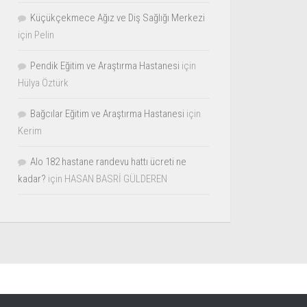
Küçükçekmece Ağız ve Diş Sağlığı Merkezi
için
Pelin
Pendik Eğitim ve Araştırma Hastanesi
için
Hülya Öztürk
Bağcılar Eğitim ve Araştırma Hastanesi
için
Kerim
Alo 182 hastane randevu hattı ücreti ne
kadar?
için
HASAN BASRİ GÜLDEREN