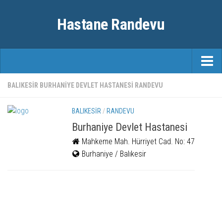
Hastane Randevu
ANASAYFA
BALIKESIR BURHANIYE DEVLET HASTANESI RANDEVU
RANDEVU
BALIKESIR
/
RANDEVU
ÖZEL HASTANELER
Burhaniye Devlet Hastanesi
Mahkeme Mah. Hürriyet Cad. No: 47
ŞEHIRLER
Burhaniye / Balıkesir
FAYDALI BILGILER