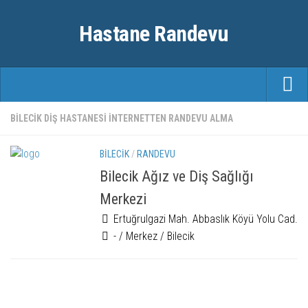
Hastane Randevu
ANASAYFA
BILECIK DIŞ HASTANESI INTERNETTEN RANDEVU ALMA
RANDEVU
BILECIK
/
RANDEVU
ÖZEL HASTANELER
Bilecik Ağız ve Diş Sağlığı
Merkezi
ŞEHIRLER
Ertuğrulgazi Mah. Abbaslık Köyü Yolu Cad.
FAYDALI BILGILER
- / Merkez / Bilecik