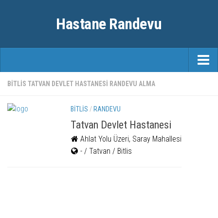
Hastane Randevu
ANASAYFA
BITLIS TATVAN DEVLET HASTANESI RANDEVU ALMA
RANDEVU
BITLIS
/
RANDEVU
ÖZEL HASTANELER
Tatvan Devlet Hastanesi
Ahlat Yolu Üzeri, Saray Mahallesi
ŞEHIRLER
- / Tatvan / Bitlis
FAYDALI BILGILER