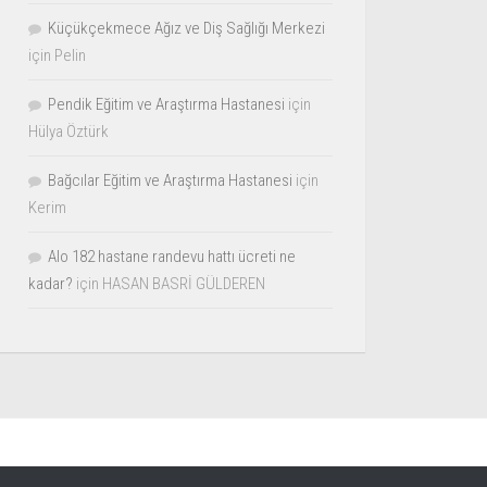
Küçükçekmece Ağız ve Diş Sağlığı Merkezi
için
Pelin
Pendik Eğitim ve Araştırma Hastanesi
için
Hülya Öztürk
Bağcılar Eğitim ve Araştırma Hastanesi
için
Kerim
Alo 182 hastane randevu hattı ücreti ne
kadar?
için
HASAN BASRİ GÜLDEREN