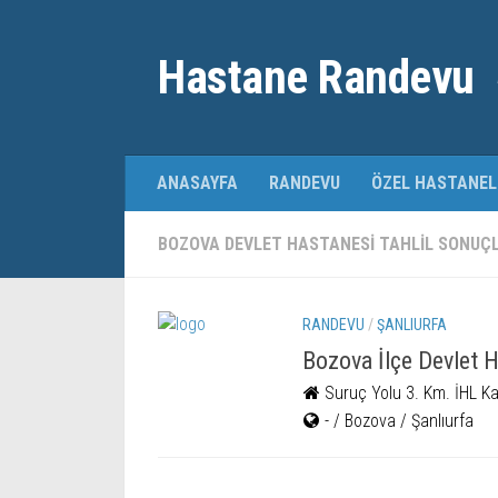
Hastane Randevu
ANASAYFA
RANDEVU
ÖZEL HASTANEL
BOZOVA DEVLET HASTANESI TAHLIL SONUÇ
RANDEVU
/
ŞANLIURFA
Bozova İlçe Devlet 
Suruç Yolu 3. Km. İHL Ka
- / Bozova / Şanlıurfa