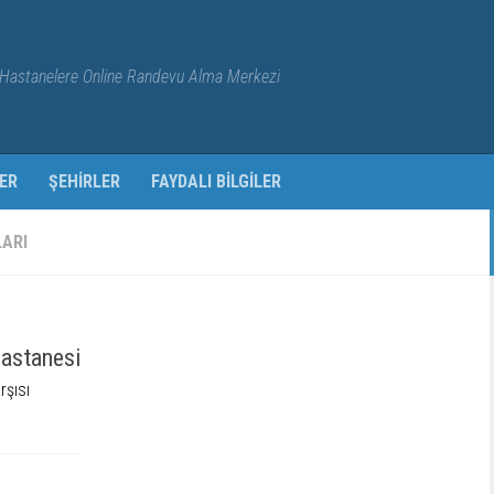
Hastanelere Online Randevu Alma Merkezi
ER
ŞEHIRLER
FAYDALI BILGILER
LARI
Hastanesi
rşısı