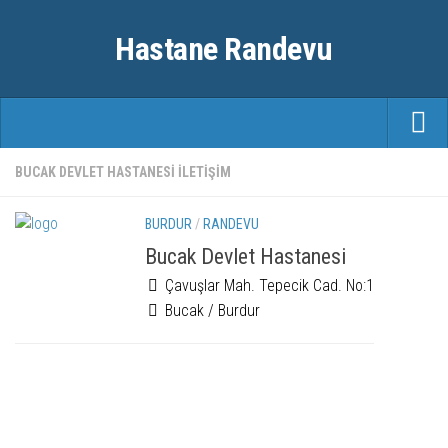
Hastane Randevu
ANASAYFA
BUCAK DEVLET HASTANESI ILETIŞIM
RANDEVU
BURDUR
/
RANDEVU
ÖZEL HASTANELER
Bucak Devlet Hastanesi
Çavuşlar Mah. Tepecik Cad. No:1
ŞEHIRLER
Bucak / Burdur
FAYDALI BILGILER