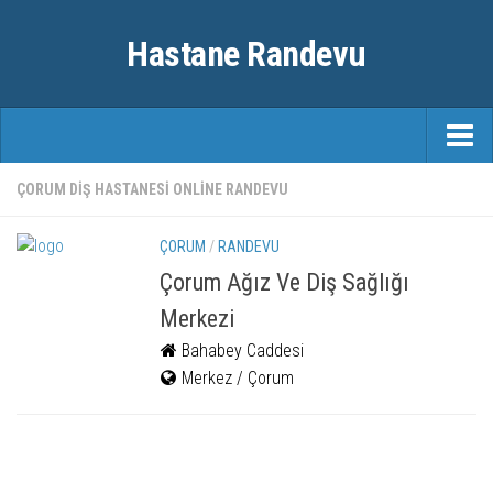
Hastane Randevu
ANASAYFA
ÇORUM DIŞ HASTANESI ONLINE RANDEVU
RANDEVU
ÇORUM
/
RANDEVU
ÖZEL HASTANELER
Çorum Ağız Ve Diş Sağlığı
Merkezi
ŞEHIRLER
Bahabey Caddesi
FAYDALI BILGILER
Merkez / Çorum