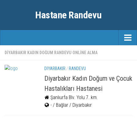
Hastane Randevu
ANASAYFA
DIYARBAKIR KADIN DOĞUM RANDEVU ONLINE ALMA
RANDEVU
DIYARBAKIR
/
RANDEVU
ÖZEL HASTANELER
Diyarbakır Kadın Doğum ve Çocuk
Hastalıkları Hastanesi
ŞEHIRLER
Şanlıurfa Blv. Yolu 7. km.
FAYDALI BILGILER
- / Bağlar / Diyarbakır