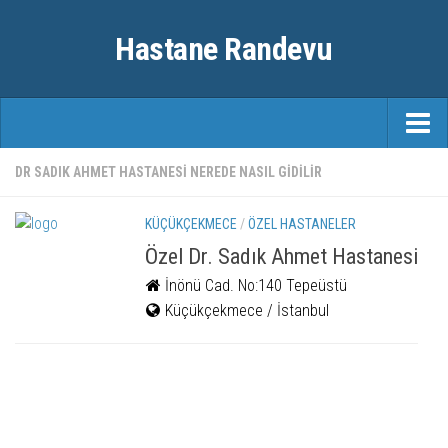
Hastane Randevu
ANASAYFA
DR SADIK AHMET HASTANESI NEREDE NASIL GIDILIR
RANDEVU
KÜÇÜKÇEKMECE
/
ÖZEL HASTANELER
ÖZEL HASTANELER
Özel Dr. Sadık Ahmet Hastanesi
İnönü Cad. No:140 Tepeüstü
ŞEHIRLER
Küçükçekmece / İstanbul
FAYDALI BILGILER