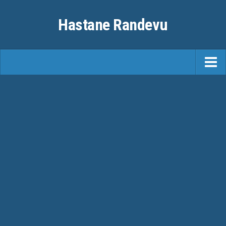
Hastane Randevu
ANASAYFA
RANDEVU
ÖZEL HASTANELER
ŞEHIRLER
FAYDALI BILGILER