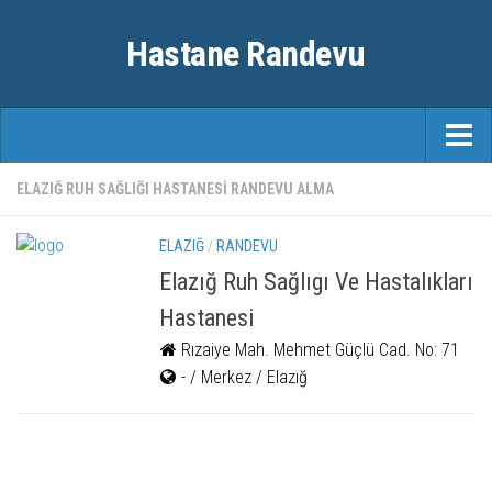
Hastane Randevu
ANASAYFA
ELAZIĞ RUH SAĞLIĞI HASTANESI RANDEVU ALMA
RANDEVU
ELAZIĞ
/
RANDEVU
ÖZEL HASTANELER
Elazığ Ruh Sağlıgı Ve Hastalıkları
Hastanesi
ŞEHIRLER
Rızaiye Mah. Mehmet Güçlü Cad. No: 71
FAYDALI BILGILER
- / Merkez / Elazığ