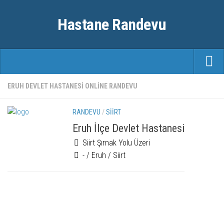
Hastane Randevu
ANASAYFA
ERUH DEVLET HASTANESI ONLINE RANDEVU
RANDEVU
RANDEVU
/
SIIRT
ÖZEL HASTANELER
Eruh İlçe Devlet Hastanesi
Siirt Şırnak Yolu Üzeri
ŞEHIRLER
- / Eruh / Siirt
FAYDALI BILGILER