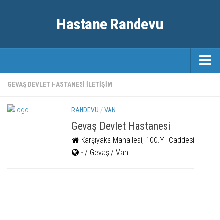
Hastane Randevu
ANASAYFA
GEVAŞ DEVLET HASTANESI ILETIŞIM
RANDEVU
RANDEVU
/
VAN
ÖZEL HASTANELER
Gevaş Devlet Hastanesi
Karşıyaka Mahallesi, 100.Yıl Caddesi
ŞEHIRLER
- / Gevaş / Van
FAYDALI BILGILER