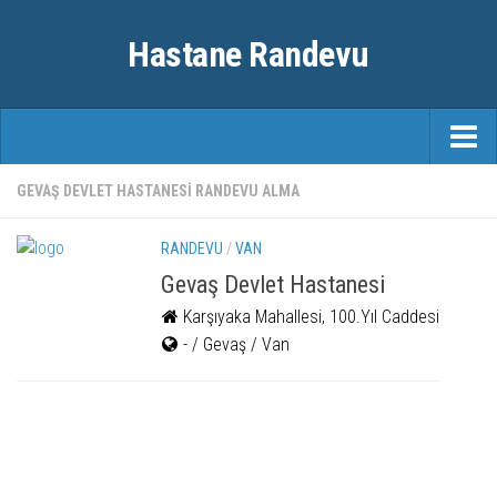
Hastane Randevu
ANASAYFA
GEVAŞ DEVLET HASTANESI RANDEVU ALMA
RANDEVU
RANDEVU
/
VAN
ÖZEL HASTANELER
Gevaş Devlet Hastanesi
Karşıyaka Mahallesi, 100.Yıl Caddesi
ŞEHIRLER
- / Gevaş / Van
FAYDALI BILGILER