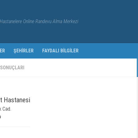
Hastanelere Online Randevu Alma Merkezi
ER
ŞEHIRLER
FAYDALI BILGILER
 SONUÇLARI
t Hastanesi
k Cad.
a