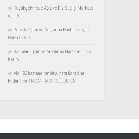
Küçükçekmece Ağız ve Diş Sağlığı Merkezi
için
Pelin
Pendik Eğitim ve Araştırma Hastanesi
için
Hülya Öztürk
Bağcılar Eğitim ve Araştırma Hastanesi
için
Kerim
Alo 182 hastane randevu hattı ücreti ne
kadar?
için
HASAN BASRİ GÜLDEREN