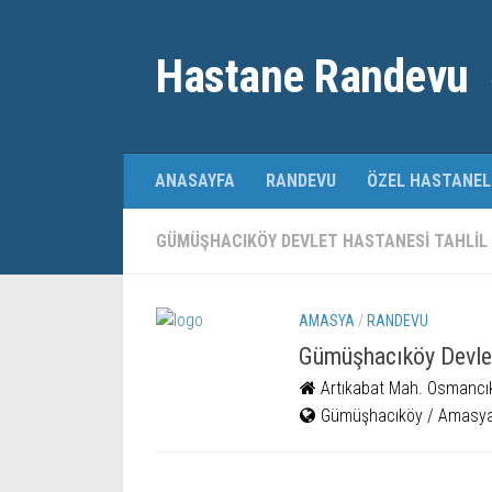
Hastane Randevu
ANASAYFA
RANDEVU
ÖZEL HASTANEL
GÜMÜŞHACIKÖY DEVLET HASTANESI TAHLIL
AMASYA
/
RANDEVU
Gümüşhacıköy Devle
Artıkabat Mah. Osmancı
Gümüşhacıköy / Amasy