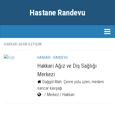
Hastane Randevu
ANASAYFA
HAKKARI ADSM ILETIŞIM
RANDEVU
HAKKARI
/
RANDEVU
ÖZEL HASTANELER
Hakkari Ağız ve Diş Sağlığı
Merkezi
ŞEHIRLER
Dağgöl Mah. Çevre yolu üzeri, medeni
FAYDALI BILGILER
sancar kavşağı
- / Merkez / Hakkari