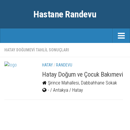
Hastane Randevu
ANASAYFA
HATAY DOĞUMEVI TAHLIL SONUÇLARI
RANDEVU
HATAY
/
RANDEVU
ÖZEL HASTANELER
Hatay Doğum ve Çocuk Bakımevi
Şirince Mahallesi, Dabbahhane Sokak
ŞEHIRLER
- / Antakya / Hatay
FAYDALI BILGILER