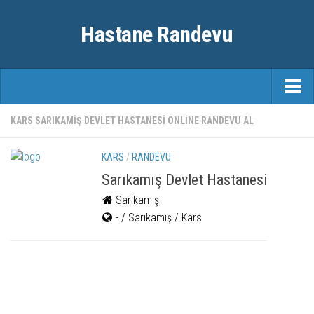
Hastane Randevu
ANASAYFA
KARS SARIKAMIŞ DEVLET HASTANESI ONLINE RANDEVU AL
RANDEVU
KARS
/
RANDEVU
ÖZEL HASTANELER
Sarıkamış Devlet Hastanesi
Sarıkamış
ŞEHIRLER
- / Sarıkamış / Kars
FAYDALI BILGILER