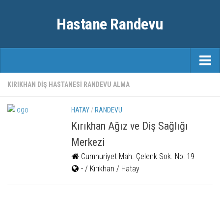
Hastane Randevu
ANASAYFA
KIRIKHAN DIŞ HASTANESI RANDEVU ALMA
RANDEVU
HATAY
/
RANDEVU
ÖZEL HASTANELER
Kırıkhan Ağız ve Diş Sağlığı
Merkezi
ŞEHIRLER
Cumhuriyet Mah. Çelenk Sok. No: 19
FAYDALI BILGILER
- / Kırıkhan / Hatay