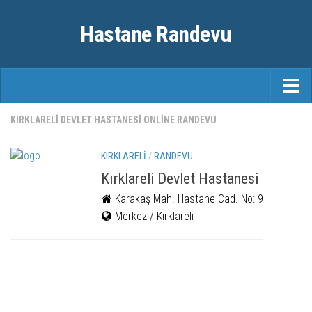
Hastane Randevu
ANASAYFA
KIRKLARELI DEVLET HASTANESI ONLINE RANDEVU
RANDEVU
KIRKLARELI
/
RANDEVU
ÖZEL HASTANELER
Kırklareli Devlet Hastanesi
Karakaş Mah. Hastane Cad. No: 9
ŞEHIRLER
Merkez / Kırklareli
FAYDALI BILGILER