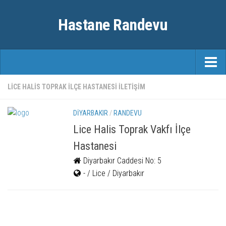
Hastane Randevu
ANASAYFA
LICE HALIS TOPRAK ILÇE HASTANESI ILETIŞIM
RANDEVU
DIYARBAKIR
/
RANDEVU
ÖZEL HASTANELER
Lice Halis Toprak Vakfı İlçe
Hastanesi
ŞEHIRLER
Diyarbakır Caddesi No: 5
FAYDALI BILGILER
- / Lice / Diyarbakır