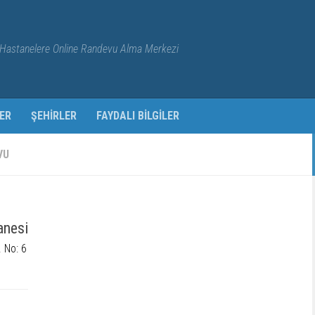
Hastanelere Online Randevu Alma Merkezi
ER
ŞEHIRLER
FAYDALI BILGILER
VU
anesi
 No: 6