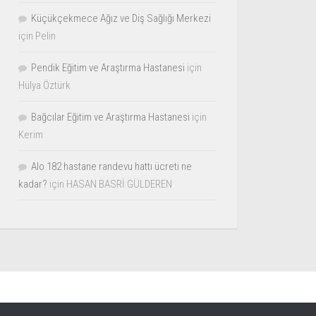
Küçükçekmece Ağız ve Diş Sağlığı Merkezi
için
Pelin
Pendik Eğitim ve Araştırma Hastanesi
için
Hülya Öztürk
Bağcılar Eğitim ve Araştırma Hastanesi
için
Kerim
Alo 182 hastane randevu hattı ücreti ne
kadar?
için
HASAN BASRİ GÜLDEREN