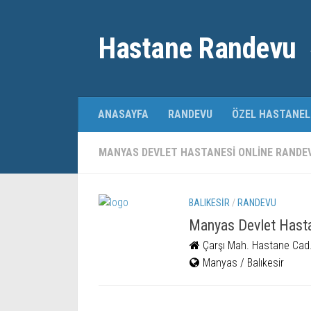
Hastane Randevu
ANASAYFA
RANDEVU
ÖZEL HASTANEL
MANYAS DEVLET HASTANESI ONLINE RANDE
BALIKESIR
/
RANDEVU
Manyas Devlet Hast
Çarşı Mah. Hastane Cad.
Manyas / Balıkesir