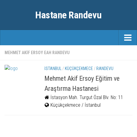
Hastane Randevu
ANASAYFA
MEHMET AKIF ERSOY EAH RANDEVU
RANDEVU
İSTANBUL
/
KÜÇÜKÇEKMECE
/
RANDEVU
ÖZEL HASTANELER
Mehmet Akif Ersoy Eğitim ve
Araştırma Hastanesi
ŞEHIRLER
İstasyon Mah. Turgut Özal Blv. No: 11
FAYDALI BILGILER
Küçükçekmece / İstanbul