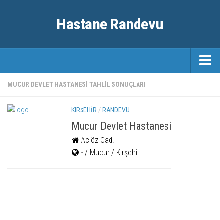
Hastane Randevu
ANASAYFA
MUCUR DEVLET HASTANESI TAHLIL SONUÇLARI
RANDEVU
KIRŞEHIR
/
RANDEVU
ÖZEL HASTANELER
Mucur Devlet Hastanesi
Acıöz Cad.
ŞEHIRLER
- / Mucur / Kırşehir
FAYDALI BILGILER