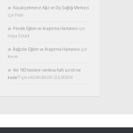
Küçükçekmece Ağız ve Diş Sağlığı Merkezi
için
Pelin
Pendik Eğitim ve Araştırma Hastanesi
için
Hülya Öztürk
Bağcılar Eğitim ve Araştırma Hastanesi
için
Kerim
Alo 182 hastane randevu hattı ücreti ne
kadar?
için
HASAN BASRİ GÜLDEREN