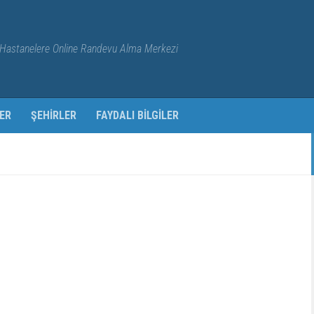
Hastanelere Online Randevu Alma Merkezi
ER
ŞEHIRLER
FAYDALI BILGILER