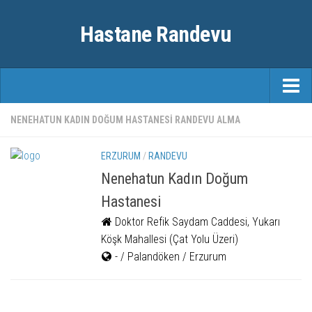
Hastane Randevu
ANASAYFA
NENEHATUN KADIN DOĞUM HASTANESI RANDEVU ALMA
RANDEVU
ERZURUM
/
RANDEVU
ÖZEL HASTANELER
Nenehatun Kadın Doğum
Hastanesi
ŞEHIRLER
Doktor Refik Saydam Caddesi, Yukarı
FAYDALI BILGILER
Köşk Mahallesi (Çat Yolu Üzeri)
- / Palandöken / Erzurum