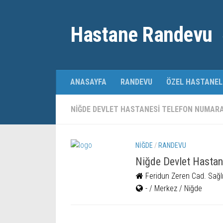
Hastane Randevu
ANASAYFA
RANDEVU
ÖZEL HASTANEL
NIĞDE DEVLET HASTANESI TELEFON NUMARAS
NIĞDE
/
RANDEVU
Niğde Devlet Hastan
Feridun Zeren Cad. Sağlı
- / Merkez / Niğde