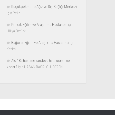
Küçükçekmece Ağız ve Diş Sağlığı Merkezi
için
Pelin
Pendik Eğitim ve Araştırma Hastanesi
için
Hülya Öztürk
Bağcılar Eğitim ve Araştırma Hastanesi
için
Kerim
Alo 182 hastane randevu hattı ücreti ne
kadar?
için
HASAN BASRİ GÜLDEREN