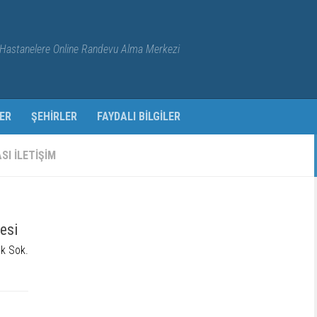
Hastanelere Online Randevu Alma Merkezi
ER
ŞEHIRLER
FAYDALI BILGILER
I ILETIŞIM
esi
k Sok.