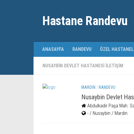
Hastane Randevu
ANASAYFA
RANDEVU
ÖZEL HASTANEL
NUSAYBIN DEVLET HASTANESI ILETIŞIM
MARDIN
/
RANDEVU
Nusaybin Devlet Has
Abdulkadir Paşa Mah. Sa
- / Nusaybin / Mardin