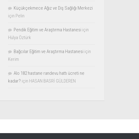
Küçükçekmece Ağız ve Diş Sağlığı Merkezi
için
Pelin
Pendik Eğitim ve Araştırma Hastanesi
için
Hülya Öztürk
Bağcılar Eğitim ve Araştırma Hastanesi
için
Kerim
Alo 182 hastane randevu hattı ücreti ne
kadar?
için
HASAN BASRİ GÜLDEREN