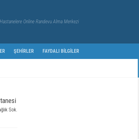
Hastanelere Online Randevu Alma Merkezi
ER
ŞEHIRLER
FAYDALI BILGILER
tanesi
ğlık Sok.