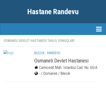
Hastane Randevu
ANASAYFA
OSMANELI DEVLET HASTANESI TAHLIL SONUÇLARI
RANDEVU
BILECIK
/
RANDEVU
ÖZEL HASTANELER
Osmaneli Devlet Hastanesi
Camicedit Mah. İstanbul Cad. No: 60/A
ŞEHIRLER
- / Osmaneli / Bilecik
FAYDALI BILGILER