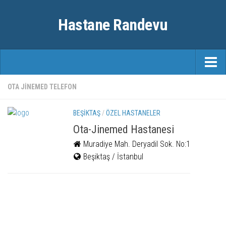
Hastane Randevu
ANASAYFA
OTA JINEMED TELEFON
RANDEVU
BEŞIKTAŞ
/
ÖZEL HASTANELER
ÖZEL HASTANELER
Ota-Jinemed Hastanesi
Muradiye Mah. Deryadil Sok. No:1
ŞEHIRLER
Beşiktaş / İstanbul
FAYDALI BILGILER