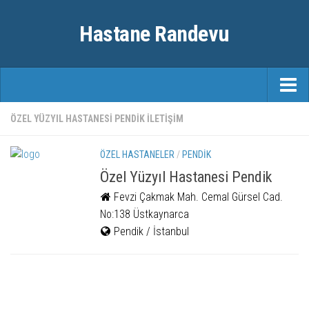
Hastane Randevu
ANASAYFA
ÖZEL YÜZYIL HASTANESI PENDIK ILETIŞIM
RANDEVU
ÖZEL HASTANELER
/
PENDIK
ÖZEL HASTANELER
Özel Yüzyıl Hastanesi Pendik
Fevzi Çakmak Mah. Cemal Gürsel Cad.
ŞEHIRLER
No:138 Üstkaynarca
FAYDALI BILGILER
Pendik / İstanbul