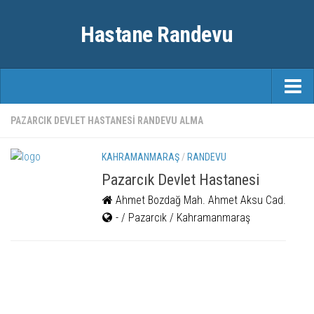
Hastane Randevu
ANASAYFA
PAZARCIK DEVLET HASTANESI RANDEVU ALMA
RANDEVU
KAHRAMANMARAŞ
/
RANDEVU
ÖZEL HASTANELER
Pazarcık Devlet Hastanesi
Ahmet Bozdağ Mah. Ahmet Aksu Cad.
ŞEHIRLER
- / Pazarcık / Kahramanmaraş
FAYDALI BILGILER