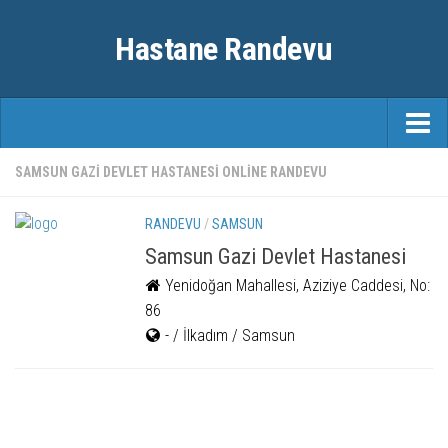
Hastane Randevu
ANASAYFA
SAMSUN GAZI DEVLET HASTANESI ONLINE RANDEVU
RANDEVU
RANDEVU
/
SAMSUN
ÖZEL HASTANELER
Samsun Gazi Devlet Hastanesi
Yenidoğan Mahallesi, Aziziye Caddesi, No:
ŞEHIRLER
86
FAYDALI BILGILER
- / İlkadım / Samsun