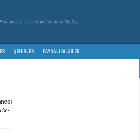
Hastanelere Online Randevu Alma Merkezi
ER
ŞEHIRLER
FAYDALI BILGILER
anesi
m Sok.