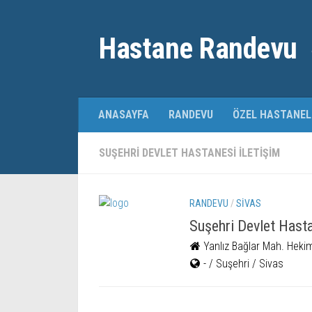
Hastane Randevu
ANASAYFA
RANDEVU
ÖZEL HASTANEL
SUŞEHRI DEVLET HASTANESI ILETIŞIM
RANDEVU
/
SIVAS
Suşehri Devlet Hast
Yanlız Bağlar Mah. Heki
- / Suşehri / Sivas