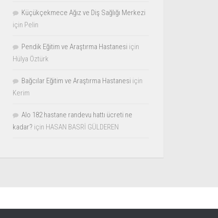
Küçükçekmece Ağız ve Diş Sağlığı Merkezi
için
Pelin
Pendik Eğitim ve Araştırma Hastanesi
için
Hülya Öztürk
Bağcılar Eğitim ve Araştırma Hastanesi
için
Kerim
Alo 182 hastane randevu hattı ücreti ne
kadar?
için
HASAN BASRİ GÜLDEREN