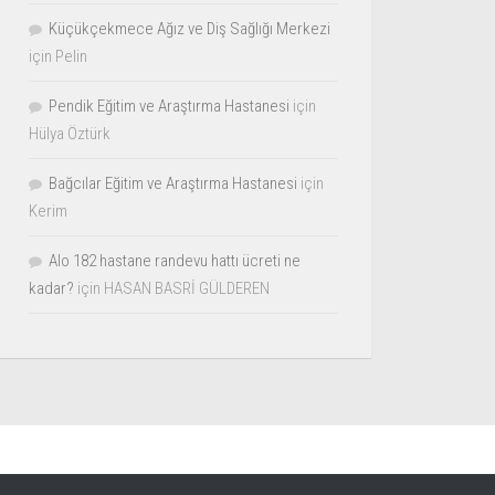
Küçükçekmece Ağız ve Diş Sağlığı Merkezi
için
Pelin
Pendik Eğitim ve Araştırma Hastanesi
için
Hülya Öztürk
Bağcılar Eğitim ve Araştırma Hastanesi
için
Kerim
Alo 182 hastane randevu hattı ücreti ne
kadar?
için
HASAN BASRİ GÜLDEREN