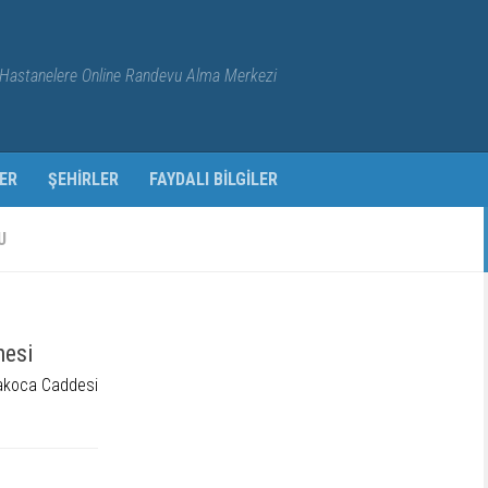
Hastanelere Online Randevu Alma Merkezi
ER
ŞEHIRLER
FAYDALI BILGILER
U
nesi
akoca Caddesi