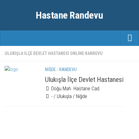
Hastane Randevu
ANASAYFA
ULUKIŞLA ILÇE DEVLET HASTANESI ONLINE RANDEVU
RANDEVU
NIĞDE
/
RANDEVU
ÖZEL HASTANELER
Ulukışla İlçe Devlet Hastanesi
Doğu Mah. Hastane Cad.
ŞEHIRLER
- / Ulukışla / Niğde
FAYDALI BILGILER