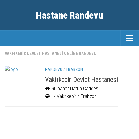
Hastane Randevu
ANASAYFA
VAKFIKEBIR DEVLET HASTANESI ONLINE RANDEVU
RANDEVU
RANDEVU
/
TRABZON
ÖZEL HASTANELER
Vakfıkebir Devlet Hastanesi
Gülbahar Hatun Caddesi
ŞEHIRLER
- / Vakfıkebir / Trabzon
FAYDALI BILGILER