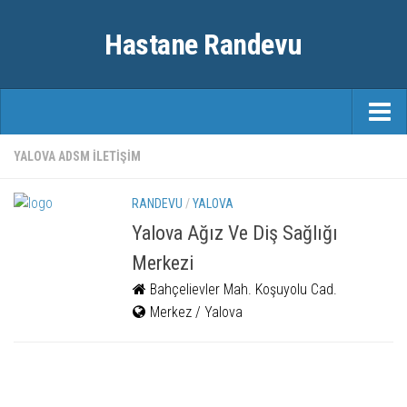
Hastane Randevu
ANASAYFA
YALOVA ADSM ILETIŞIM
RANDEVU
RANDEVU
/
YALOVA
ÖZEL HASTANELER
Yalova Ağız Ve Diş Sağlığı
Merkezi
ŞEHIRLER
Bahçelievler Mah. Koşuyolu Cad.
FAYDALI BILGILER
Merkez / Yalova