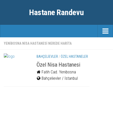
Hastane Randevu
ANASAYFA
YENIBOSNA NISA HASTANESI NEREDE HARITA
RANDEVU
BAHÇELIEVLER
/
ÖZEL HASTANELER
ÖZEL HASTANELER
Özel Nisa Hastanesi
Fatih Cad. Yenibosna
ŞEHIRLER
Bahçelievler / İstanbul
FAYDALI BILGILER