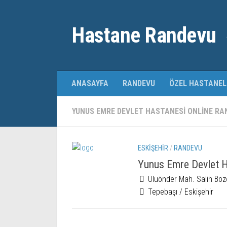
Hastane Randevu
ANASAYFA
RANDEVU
ÖZEL HASTANEL
YUNUS EMRE DEVLET HASTANESI ONLINE RA
ESKIŞEHIR
/
RANDEVU
Yunus Emre Devlet 
Uluönder Mah. Salih Boz
Tepebaşı / Eskişehir