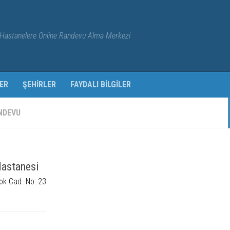
Hastanelere Online Randevu Alma Merkezi
ER
ŞEHIRLER
FAYDALI BILGILER
NDEVU
Hastanesi
ok Cad. No: 23