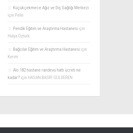
Küçükçekmece Ağız ve Diş Sağlığı Merkezi
için
Pelin
Pendik Eğitim ve Araştırma Hastanesi
için
Hülya Öztürk
Bağcılar Eğitim ve Araştırma Hastanesi
için
Kerim
Alo 182 hastane randevu hattı ücreti ne
kadar?
için
HASAN BASRİ GÜLDEREN